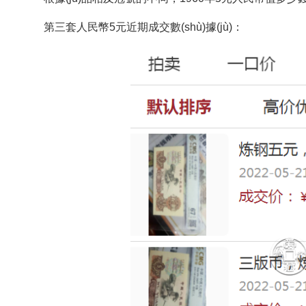
第三套人民幣5元近期成交數(shù)據(jù)：