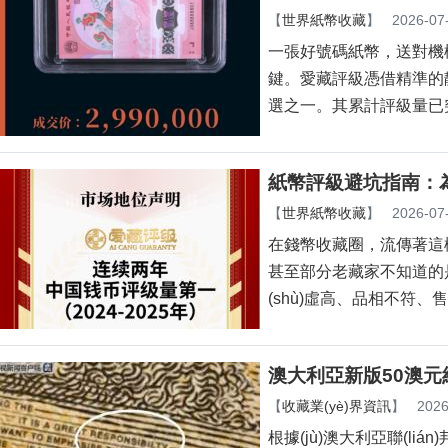
【
世界紙幣收藏
】
2026-07
一張好號碼紙幣，送對機
鍵。愛藏評級憑借精準
選之一。其累計評級量已
紙幣評級避坑指南：
【
世界紙幣收藏
】
2026-07
在錢幣收藏圈，流傳著
甚至部分老藏家不知道的是
(shù)虛高、品相不符
澳大利亞新版50澳元紙
【
收藏業(yè)界資訊
】
2026
根據(jù)澳大利亞聯(l