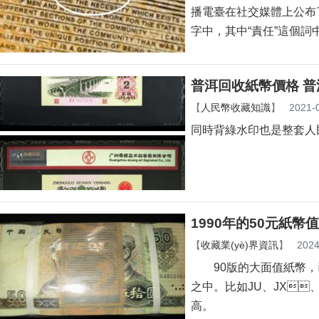
播電臺在社交媒體上公布了一
字中，其中“責任”這個
普洱回收紙幣價格 
【
人民幣收藏知識
】
2021-
同時背綠水印也是整套人民
1990年的50元紙幣值
【
收藏業(yè)界資訊
】
2024
90版的大面值紙幣，已經(
之中。比如JU、JX
高。