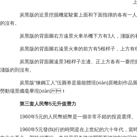
上圖
炭黑版的近景挖掘機駕駛窗上面和下面指揮的各有一人，淺
的沒有。
炭黑版的背面圖右方遠景火車吊機下方有3人，淺版的看
炭黑版的背面圖右遠景火車的前方有5根桿子，上方有6根桿子
炭黑版的背面圖遠景3根桿子左邊、正上方各有一臺挖掘
淺版的則沒有。
炭黑版“煉鋼工人”伍圓券是最能體現(xiàn)原雕刻作品風貌的作
勞動場景纖毫畢現(xiàn)！
第三套人民幣5元升值潛力
1960年5元的人民幣紙幣是一個非常不錯的投資選擇。
1960年5元發(fā)行的時間是在上世紀的六十年代，當時