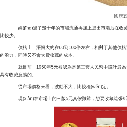
國旗
經(jīng)過了幾十年的市場流通再加上退出市場后在收藏市場
比較少。
價格上，漲幅大約在60到100倍左右，相對于其他價格過
的潛力，同時又不會太費收藏的成本。
就目前，1960年5元被認為是第三套人民幣中設計最為
具有收藏意義的。
從市場價格來看，波動不大，比較穩(wěn)定。
現(xiàn)在市場上的三版5元真假難辨，想要收藏這張紙幣的