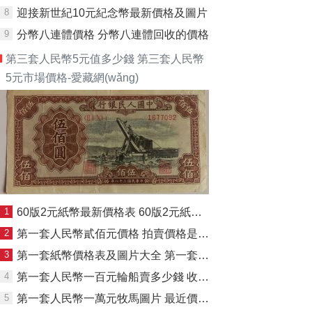
8
迎接新世紀10元紀念幣最新價格及圖片
9
分幣八連體價格 分幣八連體回收的價格
第三套人民幣5元值多少錢 第三套人民幣
5元市場價格-愛藏網(wǎng)
1
60版2元紙幣最新價格表 60版2元紙幣值多少錢
2
第一套人民幣貳佰元價格 拍賣價格是多少
3
第一套紙幣價格表及圖片大全 第一套人民幣現(xiàn)在的價格
4
第一套人民幣一百元輪船賣多少錢 收藏地位居高
5
第一套人民幣一萬元牧馬圖片 最近價格及圖片