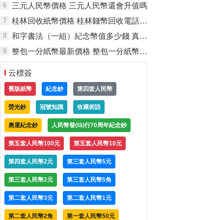
6
三元人民幣價格 三元人民幣還會升值嗎
7
桂林回收紙幣價格 桂林錢幣回收電話是多少
8
和字書法（一組）紀念幣值多少錢 真品高清圖
9
整包一分紙幣最新價格 整包一分紙幣多少錢
云標簽
舊版紙幣
紀念鈔
第四套人民幣
熒光鈔
冠號知識
收藏術語
奧運紀念鈔
人民幣發(fā)行70周年紀念鈔
第五套人民幣100元
第五套人民幣10元
第四套人民幣2元
第三套人民幣5元
第三套人民幣2元
第三套人民幣5角
第二套人民幣3元
第二套人民幣1元
第二套人民幣2角
第一套人民幣50元