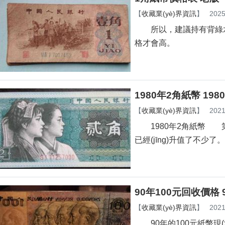
【
收藏業(yè)界資訊
】
2025
所以，建議持有背綠水印
格才會高。
1980年2角紙幣 1
【
收藏業(yè)界資訊
】
2021
1980年2角紙幣 第四
已經(jīng)升值了不少了。
90年100元回收價格
【
收藏業(yè)界資訊
】
2021
90年的100元紙幣現(