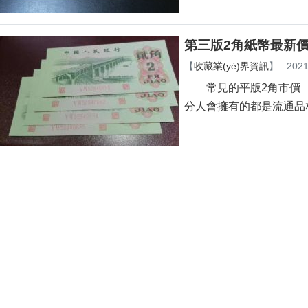
第三版2角紙幣最新價
【
收藏業(yè)界資訊
】
2021
常見的平版2角市價 平版2
分人會擁有的都是流通品相