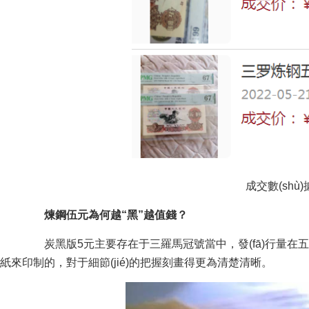
成交數(shù)
煉鋼伍元為何越“黑”越值錢？
炭黑版5元主要存在于三羅馬冠號當中，發(fā)行量在
紙來印制的，對于細節(jié)的把握刻畫得更為清楚清晰。