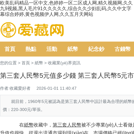
欧美乱码精品一区中文,色婷婷一区二区成人网,精久视频网,久久
九9视频,黑人毛片91久久久久久,综合久久少妇乱码,久久中文字
幕综合婷婷,黄色视频伊人网,久久五月天网站
首頁
熱點
活動
紙幣
紀念鈔
古錢幣
您的位置 >
首頁
>
紙幣
>
收藏業(yè)界資訊
第三套人民幣5元值多少錢 第三套人民幣5元
作者:收藏愛好者
2026-01-01 11:40:47
就目前，1960年5元被認為是第三套人民幣中設計最為合理的紙幣的之
價：220-300元/單張。
在
紙幣
收藏中，
第三套人民幣
被不少專業(yè)人士看做是
升值也很快，從退出流通市場到現(xiàn)在，市場價格已經(jīng