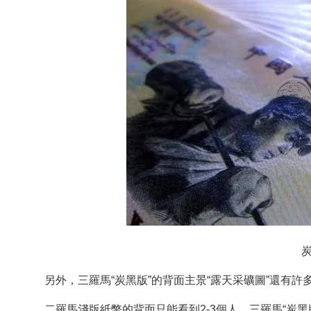
炭黑
另外，三羅馬“炭黑版”的背面主景“露天采礦圖”還有許多
二羅馬淺版紙幣的背面只能看到2-3個人，三羅馬“炭