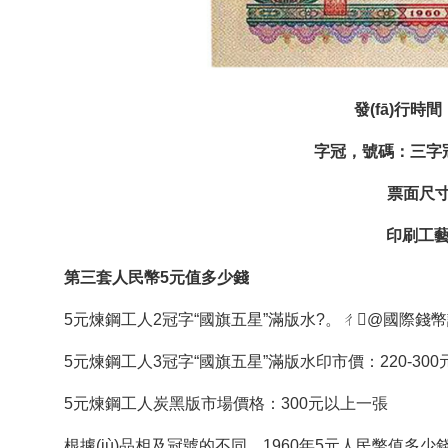
發(fā)行時間
字冠，號碼：三字冠、
票面尺寸：
印刷工
第三套人民幣5元值多少錢
5元煉鋼工人2冠字“國旗五星”滿版水?。ㄔ@國際錢幣設計
5元煉鋼工人3冠字“國旗五星”滿版水印市價：220-300元/單
5元煉鋼工人炭黑版市場價格：300元以上一張
根據(jù)品相及冠號的不同，1960年5元人民幣值多