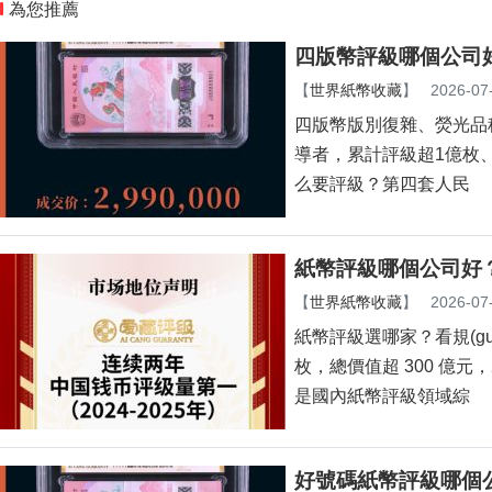
為您推薦
四版幣評級哪個公司好
【
世界紙幣收藏
】
2026-07
四版幣版別復雜、熒光品種
導者，累計評級超1億枚
么要評級？第四套人民
紙幣評級哪個公司好
【
世界紙幣收藏
】
2026-07
紙幣評級選哪家？看規(
枚，總價值超 300 億元
是國內紙幣評級領域綜
好號碼紙幣評級哪個公