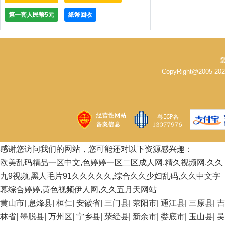
第一套人民幣5元
紙幣回收
愛
CopyRight@2005-
感谢您访问我们的网站，您可能还对以下资源感兴趣：
欧美乱码精品一区中文,色婷婷一区二区成人网,精久视频网,久久
九9视频,黑人毛片91久久久久久,综合久久少妇乱码,久久中文字
幕综合婷婷,黄色视频伊人网,久久五月天网站
黄山市
|
息烽县
|
桓仁
|
安徽省
|
三门县
|
荥阳市
|
通江县
|
三原县
|
吉
林省
|
墨脱县
|
万州区
|
宁乡县
|
荥经县
|
新余市
|
娄底市
|
玉山县
|
吴