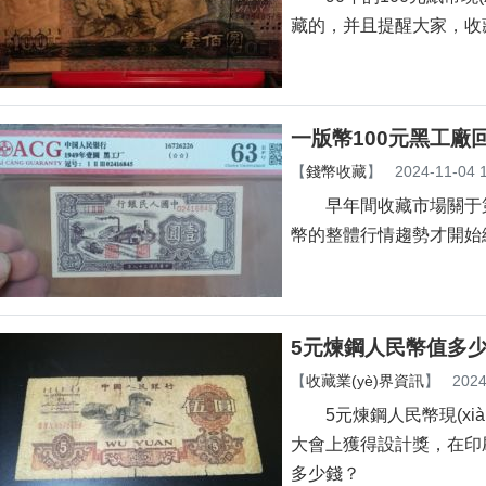
藏的，并且提醒大家
一版幣100元黑工廠
【
錢幣收藏
】
2024-11-04 
早年間收藏市場關于第一
幣的整體行情趨勢才開始
5元煉鋼人民幣值多少
【
收藏業(yè)界資訊
】
2024
5元煉鋼人民幣現(xià
大會上獲得設計獎，
多少錢？