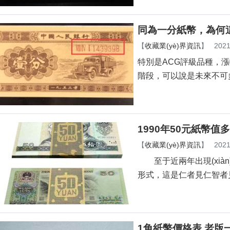
同為一分紙幣，為何這張
【
收藏業(yè)界資訊
】
2021
特別是ACG評級品種，漲幅
階段，可以說是未來不可多得
1990年50元紙幣值
【
收藏業(yè)界資訊
】
2021
至于近兩年出現(xiàn)的
形式，這是仁者見仁智者見智
1角紙幣價格表 老版