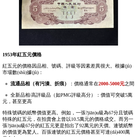
1953年紅五元價格
紅五元的價格因品相、號碼、評級等因素差異很大。根據(jù)
市場數(shù)據(jù)：
●
流通品相（有污漬、折痕）
：價格通常在
2000-5000元
之間
●
全新品相/高評級品（如PMG評級高分）：價值可突破5萬
元，甚至更高
特殊號碼的紙幣價值更高。例如，一張?jiān)u級為67分且號碼
特殊的紅五元，在拍賣會上曾以10.5萬元的價格成交。而另一
張?jiān)u級67分的紅五元更是拍出了92萬元的天價。連號紙幣
的價值更為驚人。百張連號的紅五元價格甚至可達(dá)400萬