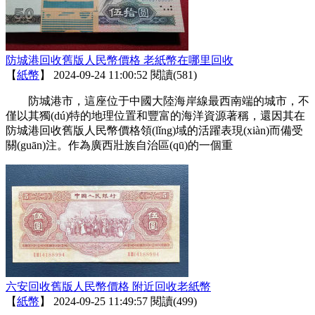
防城港回收舊版人民幣價格 老紙幣在哪里回收
【
紙幣
】
2024-09-24 11:00:52
閱讀(581)
防城港市，這座位于中國大陸海岸線最西南端的城市，不
僅以其獨(dú)特的地理位置和豐富的海洋資源著稱，還因其在
防城港回收舊版人民幣價格領(lǐng)域的活躍表現(xiàn)而備受
關(guān)注。作為廣西壯族自治區(qū)的一個重
六安回收舊版人民幣價格 附近回收老紙幣
【
紙幣
】
2024-09-25 11:49:57
閱讀(499)