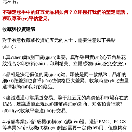
元左右。
不確定您手中的紅五元品相如何？立即撥打我們的鑒定電話，
獲取專業(yè)評估意見。
收藏與投資建議
對于有意收藏或投資紅五元的人士，需要注意以下幾點
(diǎn)：
1.真?zhèn)舞b別至關(guān)重要。真幣采用實(shí)心五角星花
紋混合水印技術(shù)，印刷精美、立體感強(qiáng)。
2.品相是決定價值的關(guān)鍵。即使是同一款紙幣，品相的
細(xì)微差別也會導(dǎo)致價格巨大差異。收藏時應(yīng)盡量
選擇狀態(tài)良好的藏品。
3.建議通過可靠渠道交易。鑒于紅五元的高價值和市場存在的
仿品，建議通過正規(guī)錢幣經(jīng)銷商、知名拍賣行或?
qū)I(yè)收藏平臺進(jìn)行交易。
4.考慮專業(yè)評級機(jī)構(gòu)認(rèn)證。送評PMG、PCGS
等專業(yè)評級機(jī)構(gòu)雖然需要一定費(fèi)用，但能夠有