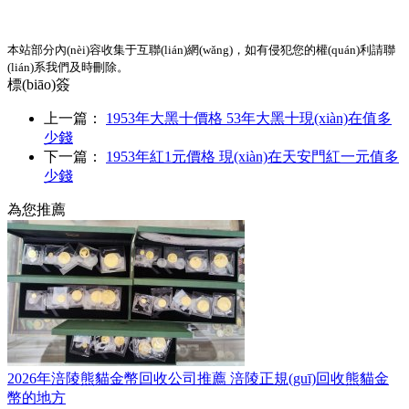
本站部分內(nèi)容收集于互聯(lián)網(wǎng)，如有侵犯您的權(quán)利請聯
(lián)系我們及時刪除。
標(biāo)簽
上一篇：
1953年大黑十價格 53年大黑十現(xiàn)在值多
少錢
下一篇：
1953年紅1元價格 現(xiàn)在天安門紅一元值多
少錢
為您推薦
2026年涪陵熊貓金幣回收公司推薦 涪陵正規(guī)回收熊貓金
幣的地方