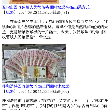
五指山回收舊版人民幣價格 回收錢幣聯(lián)系方式
【
紙幣
】
2024-09-26 11:58:26
閱讀(481)
在海南島的中南部，五指山如同五位并肩而立的巨人，守
護(hù)著這片蔥郁的熱帶雨林。這里不僅是自然風(fēng)光的天
堂，更是錢幣收藏界的一片熱土。今天，我們聚焦“五指山回
收舊版人民幣價格”，帶您走
呼和浩特回收紙幣 全城上門回收老錢幣
【
紙幣
】
2025-12-08 11:56:59
閱讀(962)
呼和浩特市（蒙古語：????????；英文名：Hohhot），簡稱“呼
市”，舊稱“歸綏市”， [28] [36] [166]是內(nèi)蒙古自治區(qū)首