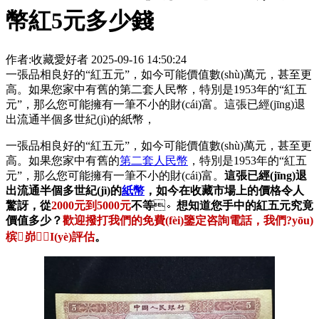
幣紅5元多少錢
作者:收藏愛好者
2025-09-16 14:50:24
一張品相良好的“紅五元”，如今可能價值數(shù)萬元，甚至更
高。如果您家中有舊的第二套人民幣，特別是1953年的“紅五
元”，那么您可能擁有一筆不小的財(cái)富。這張已經(jīng)退
出流通半個多世紀(jì)的紙幣，
一張品相良好的“紅五元”，如今可能價值數(shù)萬元，甚至更
高。如果您家中有舊的
第二套人民幣
，特別是1953年的“紅五
元”，那么您可能擁有一筆不小的財(cái)富。
這張已經(jīng)退
出流通半個多世紀(jì)的
紙幣
，如今在收藏市場上的價格令人
驚訝，從
2000元到5000元
不等
。
想知道您手中的紅五元究竟
價值多少？
歡迎撥打我們的免費(fèi)鑒定咨詢電話，我們?yōu)
槟峁I(yè)評估
。