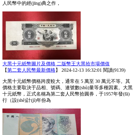
人民幣中的經(jīng)典之作，
大黑十元紙幣圖片及價格 二版幣王大黑拾市場價值
【
第二套人民幣最新價格
】
2024-12-13 16:32:01
閱讀(9139)
大黑十元紙幣價格跨度較大，通常在 5 萬至 30 萬元不等。其
價格主要取決于品相、號碼、連號數(shù)量等多種因素。大黑
十元紙幣，正式名稱為第二套人民幣拾圓券，于1957年發(fā)
行（設(shè)計(jì)年份為