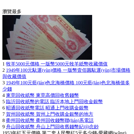
瀏覽最多
1
牧羊5000元價格 一版幣5000元牧羊紙幣收藏價值
2
1949年100元馱運(yùn)價格 一版幣壹佰圓馱運(yùn)市場價格
與收藏價值
3
1949年100元藍(lán)色北海橋價格 100元藍(lán)色北海橋值多
少錢
4
東莞回收紙幣 東莞高價回收舊錢幣
5
臨沂回收紙幣的電話 臨沂本地上門回收金銀幣
6
昭通回收紙幣電話 昭通上門收購金銀幣
7
賀州回收紙幣 賀州上門收購金銀幣的地方
8
衢州回收紙幣 衢州回收錢幣聯(lián)系電話
9
舟山回收紙幣 舟山上門回收舊錢幣紀(jì)念鈔
1953年紅五元價格 第二套人民幣紅5元多少錢-愛藏網(wǎng)