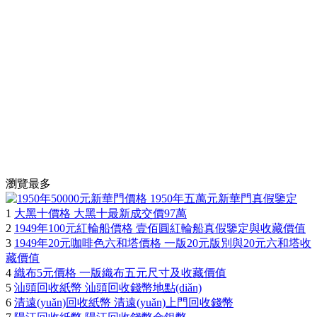
瀏覽最多
1
大黑十價格 大黑十最新成交價97萬
2
1949年100元紅輪船價格 壹佰圓紅輪船真假鑒定與收藏價值
3
1949年20元咖啡色六和塔價格 一版20元版別與20元六和塔收
藏價值
4
織布5元價格 一版織布五元尺寸及收藏價值
5
汕頭回收紙幣 汕頭回收錢幣地點(diǎn)
6
清遠(yuǎn)回收紙幣 清遠(yuǎn)上門回收錢幣