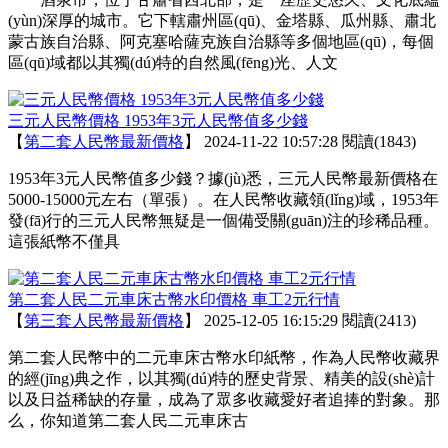
(yùn)深厚的城市。它下轄肅州區(qū)、金塔縣、瓜州縣、肅北
蒙古族自治縣、阿克塞哈薩克族自治縣等多個地區(qū)，每個
區(qū)域都以其獨(dú)特的自然風(fēng)光、人文
三元人民幣價格 1953年3元人民幣值多少錢
【
第二套人民幣最新價格
】
2024-11-22 10:57:28
閱讀(1843)
1953年3元人民幣值多少錢？據(jù)悉，三元人民幣最新價格在
5000-15000元左右（單張）。在人民幣收藏領(lǐng)域，1953年
發(fā)行的三元人民幣無疑是一個備受關(guān)注的珍稀品種。
這張紙幣不僅具
第二套人民二元車床古幣水印價格 車工2元行情
【
第三套人民幣最新價格
】
2025-12-05 16:15:29
閱讀(2413)
第二套人民幣中的二元車床古幣水印紙幣，作為人民幣收藏界
的經(jīng)典之作，以其獨(dú)特的歷史背景、精美的設(shè)計
以及日益稀缺的存量，成為了眾多收藏愛好者追捧的對象。那
么，你知道第二套人民二元車床古