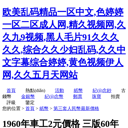
欧美乱码精品一区中文,色婷婷
一区二区成人网,精久视频网,久
久九9视频,黑人毛片91久久久
久久,综合久久少妇乱码,久久中
文字幕综合婷婷,黄色视频伊人
网,久久五月天网站
首頁
熱點(diǎn)
活動
紙幣
紀(jì)念鈔
古
錢幣
金銀幣
紀(jì)念幣
郵票
珠寶
拍賣
評級
鑒定
您的位置 >
首頁
>
紙幣
>
第三套人民幣最新價格
1960年車工2元價格 三版60年