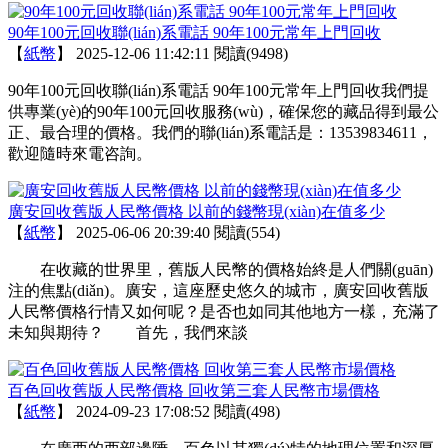
90年100元回收聯(lián)系電話 90年100元常年上門回收
【
紙幣
】
2025-12-06 11:42:11
閱讀(9498)
90年100元回收聯(lián)系電話 90年100元常年上門回收我們提
供專業(yè)的90年100元回收服務(wù)，確保您的藏品得到最公
正、最合理的價格。我們的聯(lián)系電話是：13539834611，
歡迎隨時來電咨詢。
廣安回收舊版人民幣價格 以前的錢幣現(xiàn)在值多少
【
紙幣
】
2025-06-06 20:39:40
閱讀(554)
在收藏的世界里，舊版人民幣的價格始終是人們關(guān)
注的焦點(diǎn)。廣安，這座歷史悠久的城市，廣安回收舊版
人民幣價格行情又如何呢？是否也如同其他地方一樣，充滿了
未知與期待？ 首先，我們來談
百色回收舊版人民幣價格 回收第三套人民幣市場價格
【
紙幣
】
2024-09-23 17:08:52
閱讀(498)