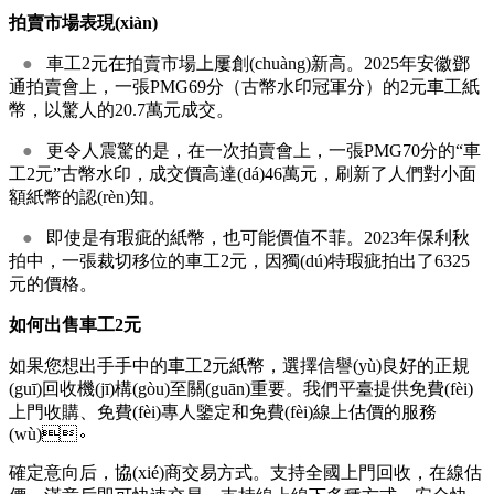
拍賣市場表現(xiàn)
●
車工2元在拍賣市場上屢創(chuàng)新高。2025年安徽鄧
通拍賣會上，一張PMG69分（古幣水印冠軍分）的2元車工紙
幣，以驚人的20.7萬元成交。
●
更令人震驚的是，在一次拍賣會上，一張PMG70分的“車
工2元”古幣水印，成交價高達(dá)46萬元，刷新了人們對小面
額紙幣的認(rèn)知。
●
即使是有瑕疵的紙幣，也可能價值不菲。2023年保利秋
拍中，一張裁切移位的車工2元，因獨(dú)特瑕疵拍出了6325
元的價格。
如何出售車工2元
如果您想出手手中的車工2元紙幣，選擇信譽(yù)良好的正規
(guī)回收機(jī)構(gòu)至關(guān)重要。我們平臺提供免費(fèi)
上門收購、免費(fèi)專人鑒定和免費(fèi)線上估價的服務
(wù)。
確定意向后，協(xié)商交易方式。支持全國上門回收，在線估