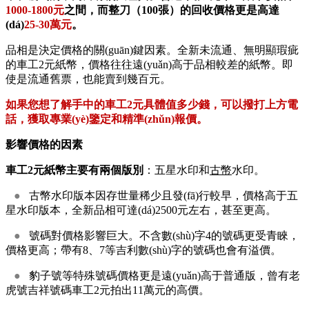
1000-1800元
之間，而整刀（100張）的回收價格更是高達
(dá)
25-30萬元
。
品相是決定價格的關(guān)鍵因素。全新未流通、無明顯瑕疵
的車工2元紙幣，價格往往遠(yuǎn)高于品相較差的紙幣。即
使是流通舊票，也能賣到幾百元。
如果您想了解手中的車工2元具體值多少錢，可以撥打上方電
話，獲取專業(yè)鑒定和精準(zhǔn)報價。
影響價格的因素
車工2元紙幣主要有兩個版別
：五星水印和
古幣
水印。
●
古幣水印版本因存世量稀少且發(fā)行較早，價格高于五
星水印版本，全新品相可達(dá)2500元左右，甚至更高。
●
號碼對價格影響巨大。不含數(shù)字4的號碼更受青睞，
價格更高；帶有8、7等吉利數(shù)字的號碼也會有溢價。
●
豹子號等特殊號碼價格更是遠(yuǎn)高于普通版，曾有老
虎號吉祥號碼車工2元拍出11萬元的高價。