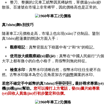
●
整刀、整捆的2元車工紙幣因其稀缺性，單價遠(yuǎn)鈔
散張。百連號在市場上非常稀罕，因此價格高也是正常的。
真?zhèn)舞b別技巧
隨著車工2元價格走高，市場上也出現(xiàn)了仿制品。鑒別
真?zhèn)慰蓮囊韵聨讉€方面入手：
●
觀察暗記
：真幣背面左下樹叢中有“2”和“R”的暗記。
●
使用放大鏡觀察細(xì)節(jié)
：真幣在“中國人民銀行”六個
大字上都有微小的白色小格子，而假幣則無此特征。
●
檢查水印
：真幣水印清晰自然，假幣水印往往生硬不自
然。古幣水印版本為空心五角星加古代
銅幣
圖案的水印。
若您不確定手中紙幣的真?zhèn)?，最好尋求專業(yè)
機(jī)構(gòu)幫助。
您可以撥打上方電話，發(fā)圖片給專業
(yè)回收人員進(jìn)行初步鑒定和估價。