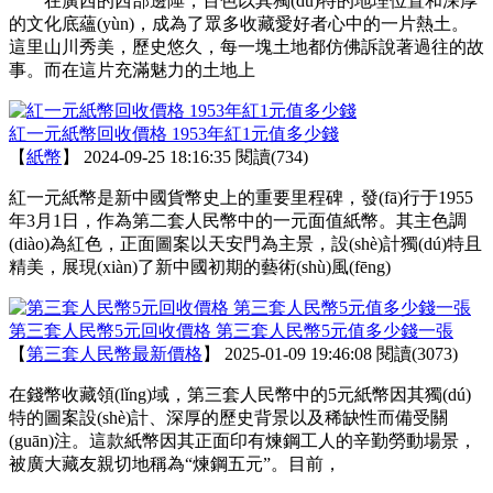
在廣西的西部邊陲，百色以其獨(dú)特的地理位置和深厚
的文化底蘊(yùn)，成為了眾多收藏愛好者心中的一片熱土。
這里山川秀美，歷史悠久，每一塊土地都仿佛訴說著過往的故
事。而在這片充滿魅力的土地上
紅一元紙幣回收價格 1953年紅1元值多少錢
【
紙幣
】
2024-09-25 18:16:35
閱讀(734)
紅一元紙幣是新中國貨幣史上的重要里程碑，發(fā)行于1955
年3月1日，作為第二套人民幣中的一元面值紙幣。其主色調
(diào)為紅色，正面圖案以天安門為主景，設(shè)計獨(dú)特且
精美，展現(xiàn)了新中國初期的藝術(shù)風(fēng)
第三套人民幣5元回收價格 第三套人民幣5元值多少錢一張
【
第三套人民幣最新價格
】
2025-01-09 19:46:08
閱讀(3073)
在錢幣收藏領(lǐng)域，第三套人民幣中的5元紙幣因其獨(dú)
特的圖案設(shè)計、深厚的歷史背景以及稀缺性而備受關
(guān)注。這款紙幣因其正面印有煉鋼工人的辛勤勞動場景，
被廣大藏友親切地稱為“煉鋼五元”。目前，