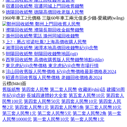
7
陽江回收紙幣 陽江回收錢幣金銀幣
8
宿遷回收紙幣 宿遷同城上門回收舊錢幣
9
德陽回收紙幣 德陽高價回收老版人民幣
1960年車工2元價格 三版60年車工兩元值多少錢-愛藏網(wǎng)
1
濮陽回收紙幣 濮陽長期回收金銀幣錢幣
2
滁州回收紙幣電話 滁州同城回收錢幣
3
上?；厥占垘诺牡胤?上海高價收購人民幣
4
湘潭回收紙幣 湘潭本地高價回收錢幣紀(jì)念幣
5
朝陽回收紙幣 朝陽回收錢幣地區(qū)
6
西寧回收紙幣 高價收購舊版人民幣錢幣地點(diǎn)
7
東北虎紀(jì)念幣價格 東北虎紀(jì)念幣市場行情
8
涼山回收舊版人民幣價格 紀(jì)念幣價格最新價格表2024
9
昭通市回收舊版人民幣價格 老錢回收價格表2024
云標(biāo)簽
舊版紙幣
第四套人民幣
第二套人民幣
收藏術(shù)語
建國50周
年紀(jì)念鈔
長城四連體鈔大全套
第五套人民幣10元
第四套人
民幣100元
第四套人民幣50元
第四套人民幣10元
第四套人民
幣2元
第四套人民幣1元
第四套人民幣5角
第三套人民幣10元
第三套人民幣1元
第二套人民幣5元
第二套人民幣2角
第一套
人民幣10000元
第一套人民幣10元
第一套人民幣1元