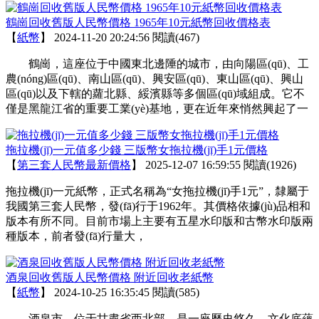
鶴崗回收舊版人民幣價格 1965年10元紙幣回收價格表
【
紙幣
】
2024-11-20 20:24:56
閱讀(467)
鶴崗，這座位于中國東北邊陲的城市，由向陽區(qū)、工
農(nóng)區(qū)、南山區(qū)、興安區(qū)、東山區(qū)、興山
區(qū)以及下轄的蘿北縣、綏濱縣等多個區(qū)域組成。它不
僅是黑龍江省的重要工業(yè)基地，更在近年來悄然興起了一
拖拉機(jī)一元值多少錢 三版幣女拖拉機(jī)手1元價格
【
第三套人民幣最新價格
】
2025-12-07 16:59:55
閱讀(1926)
拖拉機(jī)一元紙幣，正式名稱為“女拖拉機(jī)手1元”，隸屬于
我國第三套人民幣，發(fā)行于1962年。其價格依據(jù)品相和
版本有所不同。目前市場上主要有五星水印版和古幣水印版兩
種版本，前者發(fā)行量大，
酒泉回收舊版人民幣價格 附近回收老紙幣
【
紙幣
】
2024-10-25 16:35:45
閱讀(585)
酒泉市，位于甘肅省西北部，是一座歷史悠久、文化底蘊