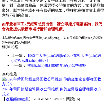
價，滿意后即可快速交易，支持線上線下多種方式，安全快
捷。對于高價收藏品，建議選擇公開拍賣的方式，尤其是品相
良好、版本特殊或有稀有號碼的紙幣，往往能在拍賣會上獲得
意想不到的高價。
如果您有車工2元紙幣想要出售，請立即撥打電話咨詢，我們
會為您提供最新市場行情和合理報價。
本站部分內(nèi)容收集于互聯(lián)網(wǎng)，如有侵犯您的權(quán)利請聯
(lián)系我們及時刪除。
標(biāo)簽
上一篇：
1965年大團(tuán)結(jié)10元價格 大團(tuán)結
(jié)拾元真?zhèn)舞b別
下一篇：
抗戰(zhàn)勝利80周年紀(jì)念幣價格
為您推薦
2026年莆田熊貓金幣回收公司推薦 你的金幣適合哪種回收方
式？
【
收藏經(jīng)典
】
2026-07-07 14:49:09
閱讀(16)