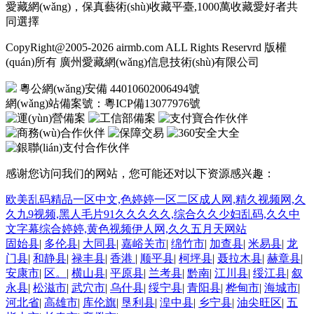
愛藏網(wǎng)，保真藝術(shù)收藏平臺,1000萬收藏愛好者共
同選擇
CopyRight@2005-2026 airmb.com ALL Rights Reservrd 版權
(quán)所有 廣州愛藏網(wǎng)信息技術(shù)有限公司
粵公網(wǎng)安備 44010602006494號
網(wǎng)站備案號：
粵ICP備13077976號
感谢您访问我们的网站，您可能还对以下资源感兴趣：
欧美乱码精品一区中文,色婷婷一区二区成人网,精久视频网,久
久九9视频,黑人毛片91久久久久久,综合久久少妇乱码,久久中
文字幕综合婷婷,黄色视频伊人网,久久五月天网站
固始县
|
多伦县
|
大同县
|
嘉峪关市
|
绵竹市
|
加查县
|
米易县
|
龙
门县
|
和静县
|
禄丰县
|
香港
|
顺平县
|
柯坪县
|
聂拉木县
|
赫章县
|
安康市
|
区。
|
横山县
|
平原县
|
兰考县
|
黔南
|
江川县
|
绥江县
|
叙
永县
|
松滋市
|
武穴市
|
乌什县
|
绥宁县
|
青阳县
|
桦甸市
|
海城市
|
河北省
|
高雄市
|
库伦旗
|
垦利县
|
湟中县
|
乡宁县
|
油尖旺区
|
五