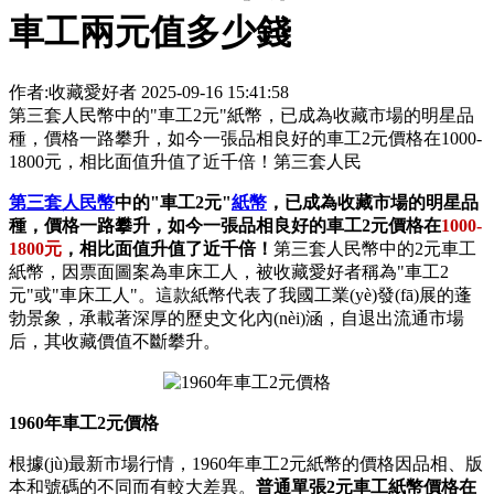
車工兩元值多少錢
作者:收藏愛好者
2025-09-16 15:41:58
第三套人民幣中的"車工2元"紙幣，已成為收藏市場的明星品
種，價格一路攀升，如今一張品相良好的車工2元價格在1000-
1800元，相比面值升值了近千倍！第三套人民
第三套人民幣
中的"車工2元"
紙幣
，已成為收藏市場的明星品
種，價格一路攀升，如今一張品相良好的車工2元價格在
1000-
1800元
，相比面值升值了近千倍！
第三套人民幣中的2元車工
紙幣，因票面圖案為車床工人，被收藏愛好者稱為"車工2
元"或"車床工人"。這款紙幣代表了我國工業(yè)發(fā)展的蓬
勃景象，承載著深厚的歷史文化內(nèi)涵，自退出流通市場
后，其收藏價值不斷攀升。
1960年車工2元價格
根據(jù)最新市場行情，1960年車工2元紙幣的價格因品相、版
本和號碼的不同而有較大差異。
普通單張2元車工紙幣價格在