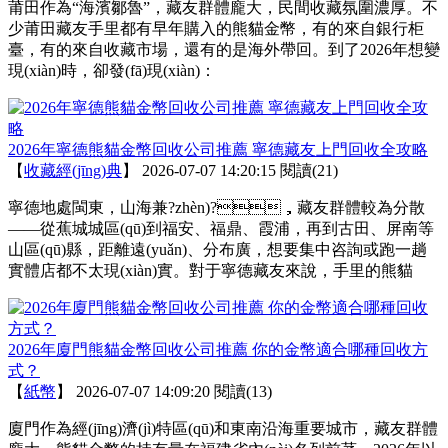
莆田作為“海濱鄒魯”，藏友群體龐大，民間收藏氛圍濃厚。不
少莆田藏友手里都有早年購入的熊貓金幣，有的來自銀行柜
臺，有的來自收藏市場，還有的是海外帶回。到了2026年想變
現(xiàn)時，卻發(fā)現(xiàn)：
2026年寧德熊貓金幣回收公司推薦 寧德藏友上門回收全攻略
【
收藏經(jīng)典
】
2026-07-07 14:20:15
閱讀(21)
寧德地處閩東，山海兼?zhèn)?，藏友群體較為分散
——從蕉城城區(qū)到福安、福鼎、霞浦，再到古田、屏南等
山區(qū)縣，距離遠(yuǎn)、分布廣，想要集中咨詢或跑一趟
實體店都不太現(xiàn)實。對于寧德藏友來說，手里的熊貓
2026年廈門熊貓金幣回收公司推薦 你的金幣適合哪種回收方
式？
【
紙幣
】
2026-07-07 14:09:20
閱讀(13)
廈門作為經(jīng)濟(jì)特區(qū)和東南沿海重要城市，藏友群體