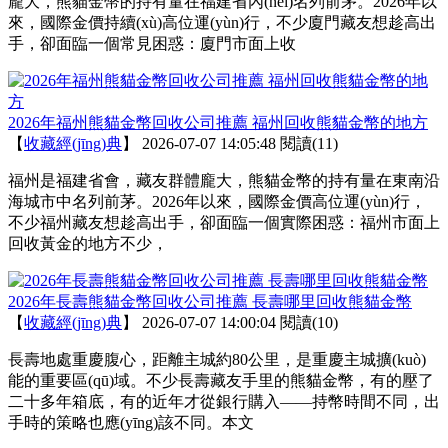
龐大，熊貓金幣的持有量在福建省內(nèi)名列前茅。2026年以
來，國際金價持續(xù)高位運(yùn)行，不少廈門藏友想趁高出
手，卻面臨一個常見困惑：廈門市面上收
2026年福州熊貓金幣回收公司推薦 福州回收熊貓金幣的地方
【
收藏經(jīng)典
】
2026-07-07 14:05:48
閱讀(11)
福州是福建省會，藏友群體龐大，熊貓金幣的持有量在東南沿
海城市中名列前茅。2026年以來，國際金價高位運(yùn)行，
不少福州藏友想趁高出手，卻面臨一個實際困惑：福州市面上
回收黃金的地方不少，
2026年長壽熊貓金幣回收公司推薦 長壽哪里回收熊貓金幣
【
收藏經(jīng)典
】
2026-07-07 14:00:04
閱讀(10)
長壽地處重慶腹心，距離主城約80公里，是重慶主城擴(kuò)
能的重要區(qū)域。不少長壽藏友手里的熊貓金幣，有的壓了
二十多年箱底，有的近年才從銀行購入——持幣時間不同，出
手時的策略也應(yīng)該不同。本文