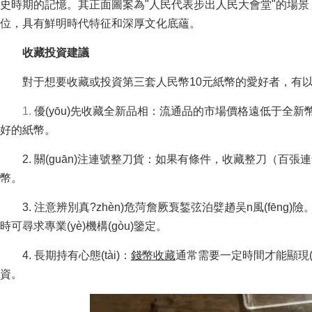
史時期的記憶。其正面圖案為"人民代表步出人民大會堂"的場景
位，具有鮮明時代特征和深厚文化底蘊。
收藏投資建議
對于想要收藏或投資第三套人民幣10元紙幣的愛好者，有
1.
優(yōu)先收藏全新品相：流通品的市場價格遠低于全新幣
好的紙幣。
2. 關(guān)注連號整刀貨：如果有條件，收藏整
幣。
3. 注意辨別真?zhèn)危菏詹厥袌錾弦泊嬖趥吴n風(fēng)
時可尋求專業(yè)機構(gòu)鑒定。
4. 長期持有心態(tài)：
錢幣收藏
通常需要一定時間才能顯現(xi
資。