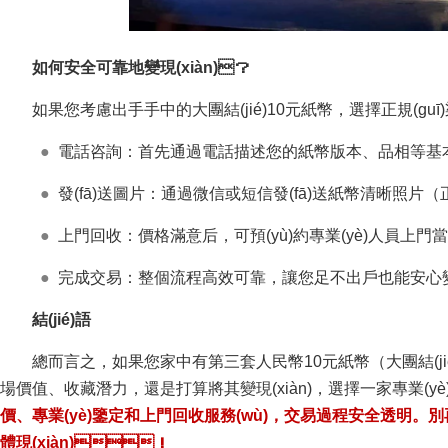
如何安全可靠地變現(xiàn)？
如果您考慮出手手中的大團結(jié)10元紙幣，選擇正規(guī)
●
電話咨詢：首先通過電話描述您的紙幣版本、品相等基本
●
發(fā)送圖片：通過微信或短信發(fā)送紙幣清晰照片（
●
上門回收：價格滿意后，可預(yù)約專業(yè)人員上門當面驗貨，確
●
完成交易：整個流程高效可靠，讓您足不出戶也能安心變現
結(jié)語
總而言之，如果您家中有第三套人民幣10元紙幣（大團結(
場價值、收藏潛力，還是打算將其變現(xiàn)，選擇一家專業(y
價、專業(yè)鑒定和上門回收服務(wù)，交易過程安全
體現(xiàn)！