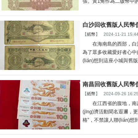
張。黃1角作為二版幣中的經
白沙回收舊版人民幣
【
紙幣
】
2024-11-21 15:4
在海南島的西部，白
為了眾多收藏愛好者心中的
(lián)想到這座小城與
南昌回收舊版人民幣價
【
紙幣
】
2024-09-26 16:2
在江西省的腹地，南昌這
(jīng)濟活動聞名遐邇，
格”，不禁讓人聯(lián)