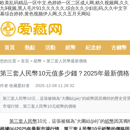
欧美乱码精品一区中文,色婷婷一区二区成人网,精久视频网,久久
九9视频,黑人毛片91久久久久久,综合久久少妇乱码,久久中文字
幕综合婷婷,黄色视频伊人网,久久五月天网站
首頁
熱點
活動
紙幣
紀念鈔
古錢幣
您的位置 >
首頁
>
紙幣
>
第三套人民幣最新價格
第三套人民幣10元值多少錢？2025年最新價
作者:收藏愛好者
2025-12-08 11:28:32
第三套人民幣10元，這張被稱為"大團結(jié)"的紙幣因其獨特的歷史背景
市場行情，第三套人民幣10元紙幣的價格
第三套人民幣
10元，這張被稱為"大團結(jié)"的
紙幣
因其獨
根據(jù)2025年最新市場行情，第三套人民幣10元紙幣