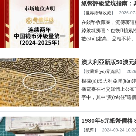
紙幣評級避坑指南：
【
世界紙幣收藏
】
2026-07
在錢幣收藏圈，流傳著這
踔敛糠掷喜丶也恢赖氖恰x
數(shù)虛高、品相不
澳大利亞新版50澳元紙
【
收藏業(yè)界資訊
】
2026
根據(jù)澳大利亞聯(li
播電臺在社交媒體上公布了一
字中，其中“責(zé)任”
1980年5元紙幣價格 
【
紙幣
】
2024-09-24 10:2