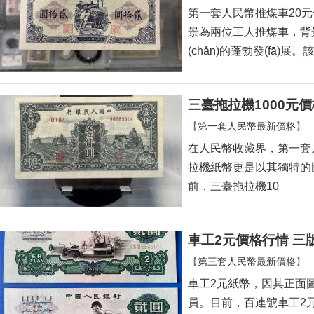
第一套人民幣推煤車20元發(
景為兩位工人推煤車，
(chǎn)的蓬勃發(fā)展
三臺拖拉機1000元
【
第一套人民幣最新價格
】
在人民幣收藏界，第一套人民幣
拉機紙幣更是以其獨特的圖案
前，三臺拖拉機10
車工2元價格行情 三版
【
第三套人民幣最新價格
】
車工2元紙幣，因其
員。目前，百連號車工2