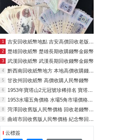
1
吉安回收紙幣地點 吉安高價回收老版人民幣
2
楚雄回收紙幣 楚雄長期收購錢幣金銀幣
3
武漢回收紙幣 武漢長期回收錢幣金銀幣
4
黔西南回收紙幣地方 本地高價收購錢幣人民幣
5
甘孜州回收紙幣 高價收購人民幣錢幣
6
1953年寶塔山2元冠號珍稀排名 寶塔山2元價格行情
7
1953水壩五角價格 水壩5角市場價格與真假辨別
8
菏澤回收舊版人民幣價格 回收老錢幣價格
9
曲靖市回收舊版人民幣價格 紀念幣回收價格表
云標簽