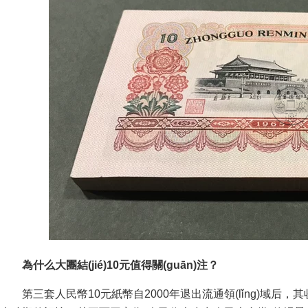
為什么大團結(jié)10元值得關(guān)注？
第三套人民幣10元紙幣自2000年退出流通領(lǐng)域后，