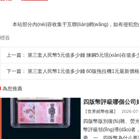
本站部分內(nèi)容收集于互聯(lián)網(wǎng)，如有侵犯
標簽
上一篇：
第三套人民幣5元值多少錢 煉鋼5元現(xiàn)在值多
下一篇：
第三套人民幣1元值多少錢 60版拖拉機1元最新價
為您推薦
四版幣評級哪個公司好
【
世界紙幣收藏
】
2026-07
四版幣版別復(fù)雜、
幣評級領(lǐng)導(dǎ
薦。一、四版幣為什么