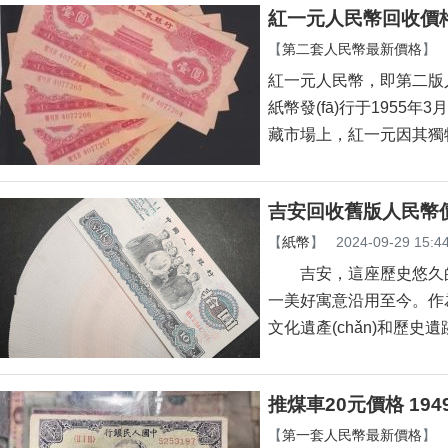
紅一元人民幣回收價格
【
第二套人民幣最新價格
】
紅一元人民幣，即第
紙幣發(fā)行于1955年
藏市場上，紅一元因其
吉安回收舊版人民幣
【
紙幣
】
2024-09-29 15:4
吉安，這座歷史悠久的城市
一美好寓意沿用至今。作為
文化遺產(chǎn)和歷史
推煤車20元價格 1
【
第一套人民幣最新價格
】