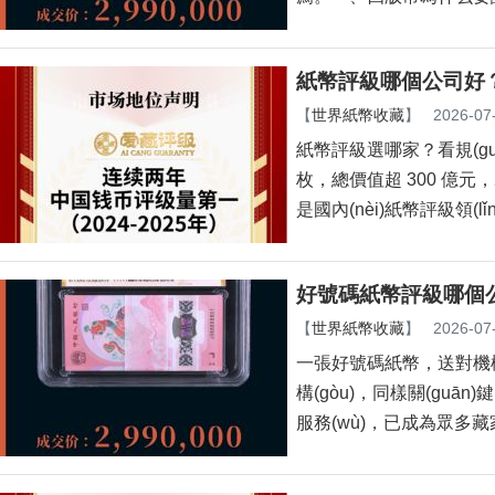
紙幣評級哪個公司好
【
世界紙幣收藏
】
2026-07
紙幣評級選哪家？看規(g
枚，總價值超 300 億元
是國內(nèi)紙幣評級領(lǐ
好號碼紙幣評級哪個公
【
世界紙幣收藏
】
2026-07
一張好號碼紙幣，送對機
構(gòu)，同樣關(
服務(wù)，已成為眾多藏