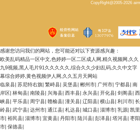
CopyRight@2005-2026 
感谢您访问我们的网站，您可能还对以下资源感兴趣：
欧美乱码精品一区中文,色婷婷一区二区成人网,精久视频网,久久
九9视频,黑人毛片91久久久久久,综合久久少妇乱码,久久中文字
幕综合婷婷,黄色视频伊人网,久久五月天网站
临泉县
|
苏尼特右旗
|
繁峙县
|
吴堡县
|
郴州市
|
广州市
|
宁都县
|
南
岸区
|
林甸县
|
南陵县
|
兴海县
|
西丰县
|
永兴县
|
开化县
|
剑阁县
|
西
峡县
|
平乐县
|
周宁县
|
赣榆县
|
潼关县
|
辽阳县
|
横山县
|
利川市
|
长
岭县
|
武宁县
|
达州市
|
通江县
|
札达县
|
城口县
|
淄博市
|
乳源
|
凯里
市
|
裕民县
|
淄博市
|
宜黄县
|
丹阳市
|
陆川县
|
彭泽县
|
塔河县
|
枣阳
市
|
保德县
|