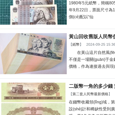
1980年5元紙幣，
年9月22日，票面尺寸為15
側(cè)配以“仙
黃山回收舊版人民幣
【
紙幣
】
2024-09-25 15:3
在黃山這片自然風(fēng
不僅是一場關(guān)于
價格，作為連接過去與現
二版幣一角的多少錢 
【
第二套人民幣最新價格
】
在錢幣收藏領(lǐng)域
設(shè)計和稀缺性受到廣