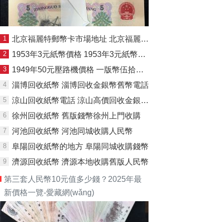
1
北京福麗特郵幣卡市場地址 北京福麗特郵幣卡市場回收錢幣
2
1953年3元紙幣價格 1953年3元紙幣怎么看真假
3
1949年50元壓路機價格 一版幣伍拾圓壓路機值多少錢
4
淄博回收紙幣 淄博回收金銀幣舊幣電話
5
涼山回收紙幣電話 涼山高價回收金銀紀念幣
6
徐州回收紙幣 舊版錢幣徐州上門收購
7
河池回收紙幣 河池同城收購人民幣
8
阜陽回收紙幣的地方 阜陽同城收購錢幣
9
濟源回收紙幣 濟源本地收購舊版人民幣
第三套人民幣10元值多少錢？2025年最
新價格一覽-愛藏網(wǎng)