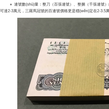
●
連號數(shù)量：整刀（百張連號）、整捆（千張連號）
可達2-3萬元，三羅馬冠號的百連號價格更是穩(wěn)定在2-3.5萬元之間