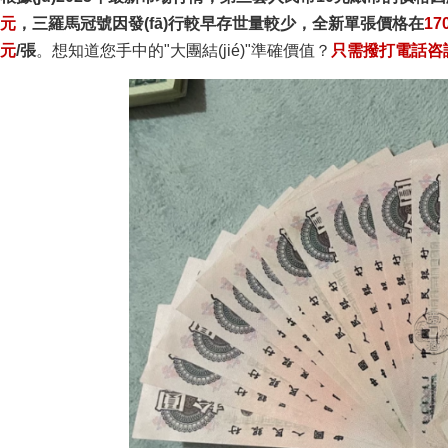
元
，三羅馬冠號因發(fā)行較早存世量較少，全新單張價格在
17
元
/張
。想知道您手中的"大團結(jié)"準確價值？
只需撥打電話咨詢