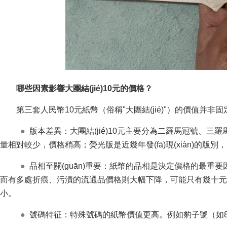
哪些因素影響大團結(jié)10元的價格？
第三套人民幣10元紙幣（俗稱"大團結(jié)"）的價值并非
●
版本差異：大團結(jié)10元主要分為二羅馬冠號、三羅
量相對較少，價格稍高；熒光版是近幾年發(fā)現(xiàn)的版別
●
品相至關(guān)重要：紙幣的品相是決定價格的最重要因
而有多處折痕、污漬的流通品價格則大幅下降，可能只有幾
小。
●
號碼特征：特殊號碼的紙幣價值更高。例如豹子號（如